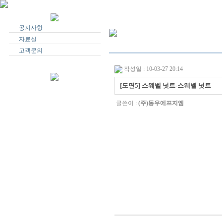
공지사항
자료실
고객문의
작성일 : 10-03-27 20:14
[도면5] 스웨벨 넛트-스웨벨 넛트
글쓴이 :
(주)동우에프지엠