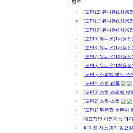
번호
[도면12] 유니온(1차용접)
19
[도면11] 유니온(1차용
18
[도면10] 유니온(1차용
17
[도면9] 유니온(1차용접
16
[도면8] 유니온(1차용접
15
[도면7] 유니온(1차용접
14
[도면6] 유니온(1차용접
13
[도면5] 스웨벨 넛트-스
12
[도면4] 소켓-캄록
11
[도면3] 소켓-스웨벨 넛
10
[도면2] 소켓-소켓
9
[도면1] 무용접 후렌지 
8
대표적인 이동가능 파이
7
파이프 시스템의 필요길이
6